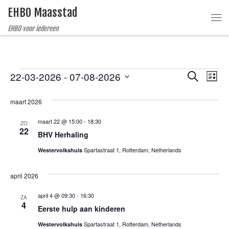
EHBO Maasstad
Ga naar inhoud
Me
EHBO voor iedereen
Evenementen
E
E
22-03-2026
 - 
07-08-2026
Z
L
o
v
S
i
v
e
e
j
maart 2026
e
k
l
s
e
e
e
n
t
maart 22 @ 15:00
-
18:30
ZO
n
c
22
n
BHV Herhaling
e
t
e
m
Spartastraat 1, Rotterdam, Netherlands
e
Westervolkshuis
e
e
r
m
april 2026
e
n
e
e
n
april 4 @ 09:30
-
16:30
t
ZA
4
d
Eerste hulp aan kinderen
n
w
a
Spartastraat 1, Rotterdam, Netherlands
t
Westervolkshuis