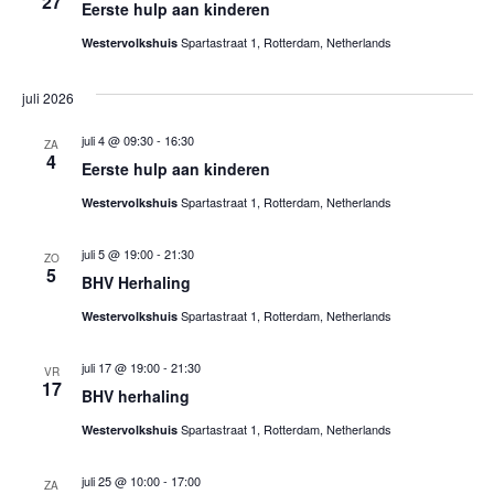
i
27
e
Eerste hulp aan kinderen
e
Spartastraat 1, Rotterdam, Netherlands
Westervolkshuis
e
r
juli 2026
g
juli 4 @ 09:30
-
16:30
ZA
4
Eerste hulp aan kinderen
e
Spartastraat 1, Rotterdam, Netherlands
Westervolkshuis
v
juli 5 @ 19:00
-
21:30
e
ZO
5
BHV Herhaling
n
Spartastraat 1, Rotterdam, Netherlands
Westervolkshuis
n
juli 17 @ 19:00
-
21:30
VR
a
17
BHV herhaling
v
Spartastraat 1, Rotterdam, Netherlands
Westervolkshuis
i
juli 25 @ 10:00
-
17:00
ZA