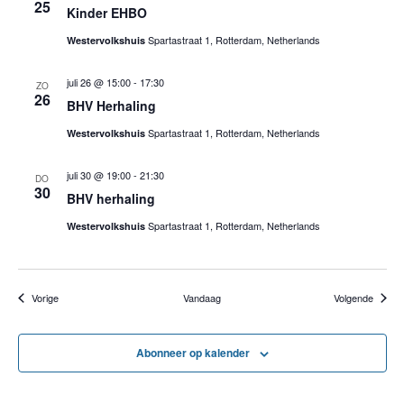
25
Kinder EHBO
g
Spartastraat 1, Rotterdam, Netherlands
Westervolkshuis
a
t
juli 26 @ 15:00
-
17:30
ZO
26
BHV Herhaling
i
Spartastraat 1, Rotterdam, Netherlands
Westervolkshuis
e
juli 30 @ 19:00
-
21:30
DO
30
BHV herhaling
Spartastraat 1, Rotterdam, Netherlands
Westervolkshuis
Evenementen
Evene
Vorige
Vandaag
Volgende
Abonneer op kalender