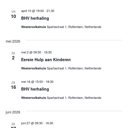
e
t
u
e
m
e
april 10 @ 19:00
-
21:30
VR
.
10
r
BHV herhaling
n
g
Spartastraat 1, Rotterdam, Netherlands
Westervolkshuis
Z
a
mei 2026
v
o
e
mei 2 @ 09:30
-
16:30
ZA
e
2
n
Eerste Hulp aan Kinderen
k
n
Spartastraat 1, Rotterdam, Netherlands
Westervolkshuis
e
a
mei 16 @ 15:00
-
18:30
ZA
v
16
n
BHV herhaling
i
e
Spartastraat 1, Rotterdam, Netherlands
Westervolkshuis
g
n
a
juni 2026
t
w
juni 27 @ 09:30
-
16:30
ZA